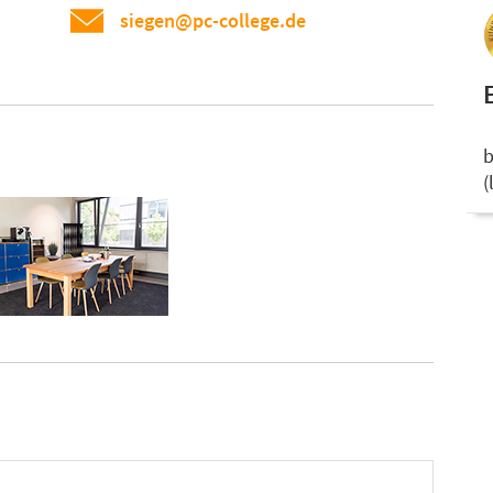
siegen@pc-college.de
b
(