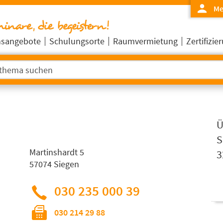
Me
nsangebote
Schulungsorte
Raumvermietung
Zertifizi
Ü
S
Martinshardt 5
3
57074 Siegen
030 235 000 39
030 214 29 88